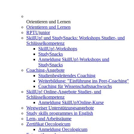
Orientieren und Lernen
Orientieren und Lernen
RPTUjunior
SkillUp! und StudySnacks: Workshops Studier- und
Schlüsselkompetenz
SkillUp!-Workshops
StudySnacks
Anmeldung SkillUp!-Workshops und
StudySnacks
Coaching-Angebote
Studienbegleitendes Coaching
Weiterbildung: "Einführung ins Peer-Coaching"
Coaching für Wissenschaftsnachwuchs
SkillUp! Online-Angebote Studier- und
Schlüsselkompetenz
Anmeldung SkillUp!Online-Kurse
Wegweiser Unterstützungsangebote
Study skills programmes in English
Lern- und Arbeitsräume
Zertifikat Oecologicum
Anmeldung Oecologicum